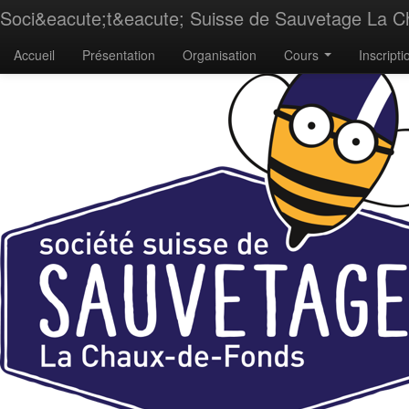
Soci&eacute;t&eacute; Suisse de Sauvetage La 
Accueil
Présentation
Organisation
Cours
Inscripti