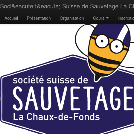
Soci&eacute;t&eacute; Suisse de Sauvetage La 
Accueil
Présentation
Organisation
Cours
Inscripti