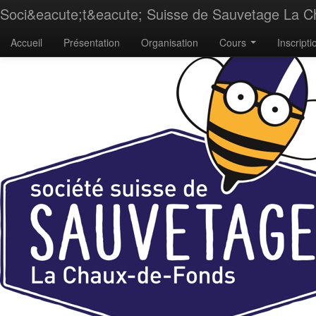
Soci&eacute;t&eacute; Suisse de Sauvetage La 
Accueil
Présentation
Organisation
Cours
Inscripti