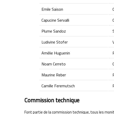
Emile Saison
C
Capucine Servalli
C
Plume Sandoz
S
Ludivine Stofer
V
Amélie Huguenin
R
Noam Cerreto
C
Maurine Reber
R
Camille Feremutsch
R
Commission technique
Font partie de la commission technique, tous les moni