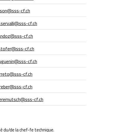
aison@sss-cf.ch
.servalli@sss-cf.ch
andoz@sss-cf.ch
.stofer@sss-cf.ch
huguenin@sss-cf.ch
rreto@sss-cf.ch
.reber@sss-cf.ch
.feremutsch@sss-cf.ch
é du/de la chef-fe technique.