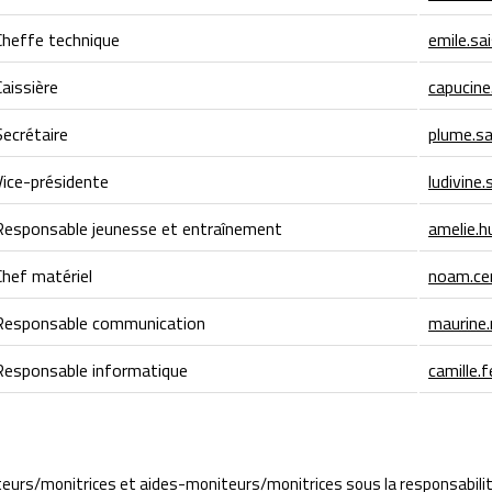
heffe technique
emile.s
aissière
capucine
ecrétaire
plume.s
ice-présidente
ludivine
esponsable jeunesse et entraînement
amelie.
hef matériel
noam.ce
esponsable communication
maurine
esponsable informatique
camille
teurs/monitrices et aides-moniteurs/monitrices sous la responsabilit