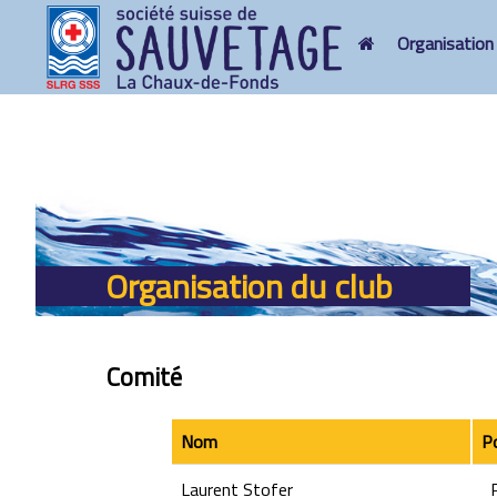
Organisation
Organisation du club
Comité
Nom
P
Laurent Stofer
P